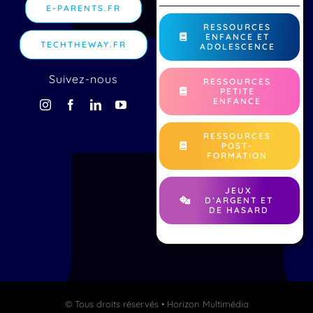
E-PARENTS.FR
RESSOURCES
ENFANCE ET
TECHTHEWAY.FR
ADOLESCENCE
Suivez-nous
RESSOURCES
PETITE
ENFANCE
RESSOURCES
POST-
FORMATION
JEUX
D’ARGENT ET
DE HASARD
© Tous droits réservés • Horizon Multimédia