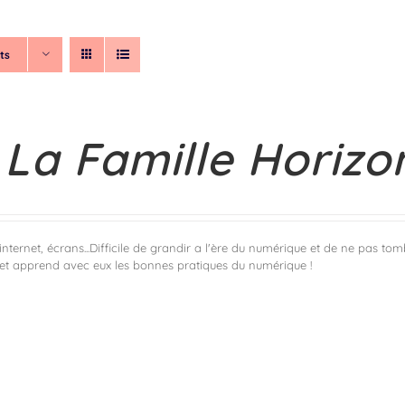
ts
ciation
Prévention
Formations
Médiation
Laborato
La Famille Horizo
 internet, écrans...Difficile de grandir a l'ère du numérique et de ne pas to
 et apprend avec eux les bonnes pratiques du numérique !