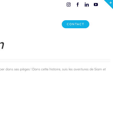
Livres
Instagram
Facebook
LinkedIn
YouTube
ire d’innovation
Actualités
CONTACT
n
mber dans ses pièges ! Dans cette histoire, suis les aventures de Siam et