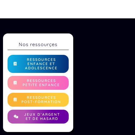
Nos ressourçes
RESSOURCES
ENFANCE ET
ADOLESCENCE
RESSOURCES
PETITE ENFANCE
RESSOURCES
POST-FORMATION
JEUX D’ARGENT
ET DE HASARD