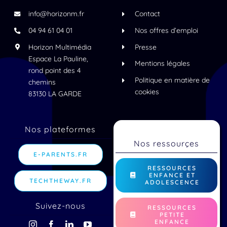
info@horizonm.fr
Contact
04 94 61 04 01
Nos offres d’emploi
Horizon Multimédia
Presse
Espace La Pauline,
Mentions légales
rond point des 4
Politique en matière de
chemins
cookies
83130 LA GARDE
Nos plateformes
Nos ressourçes
E-PARENTS.FR
RESSOURCES
ENFANCE ET
TECHTHEWAY.FR
ADOLESCENCE
Suivez-nous
RESSOURCES
PETITE
ENFANCE