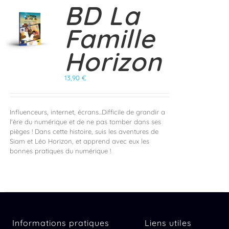
BD La
Famille
Horizon
13,90
€
Influenceurs, internet, écrans...Difficile de grandir a
l'ère du numérique et de ne pas tomber dans ses
pièges ! Dans cette histoire, suis les aventures de
Siam et Léo Horizon, et apprend avec eux les
bonnes pratiques du numérique !
Informations pratiques
Liens utiles