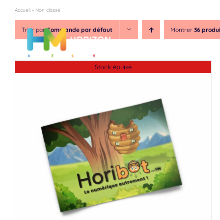
Passer
Accueil
»
Non classé
au
contenu
Trier par
Commande par défaut
Montrer
36 produ
Notre asso
Stock épuisé