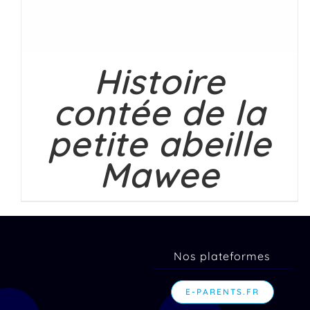
Histoire
contée de la
petite abeille
Mawee
Nos plateformes
E-PARENTS.FR