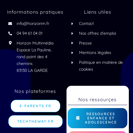
Informations pratiques
Liens utiles
info@horizonm.fr
Contact
04 94 61 04 01
Nos offres d’emploi
Horizon Multimédia
Presse
Espace La Pauline,
Mentions légales
rond point des 4
Politique en matière de
chemins
cookies
83130 LA GARDE
Nos plateformes
Nos ressourçes
E-PARENTS.FR
RESSOURCES
ENFANCE ET
TECHTHEWAY.FR
ADOLESCENCE