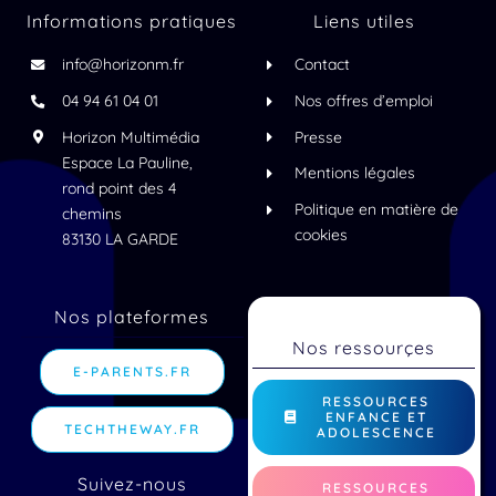
Informations pratiques
Liens utiles
info@horizonm.fr
Contact
04 94 61 04 01
Nos offres d’emploi
Horizon Multimédia
Presse
Espace La Pauline,
Mentions légales
rond point des 4
Politique en matière de
chemins
cookies
83130 LA GARDE
Nos plateformes
Nos ressourçes
E-PARENTS.FR
RESSOURCES
ENFANCE ET
TECHTHEWAY.FR
ADOLESCENCE
Suivez-nous
RESSOURCES