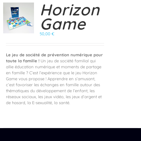
Horizon
Game
50,00
€
Le jeu de société de prévention numérique pour
toute la famille !
Un jeu de société familial qui
allie éducation numérique et moments de partage
en famille ? C’est l’expérience que le jeu Horizon
Game vous propose ! Apprendre en s’amusant,
c’est favoriser les échanges en famille autour des
thématiques du développement de l’enfant, les
réseaux sociaux, les jeux vidéo, les jeux d’argent et
de hasard, la E-sexualité, la santé.