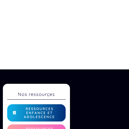
Nos ressourçes
RESSOURCES
ENFANCE ET
ADOLESCENCE
RESSOURCES