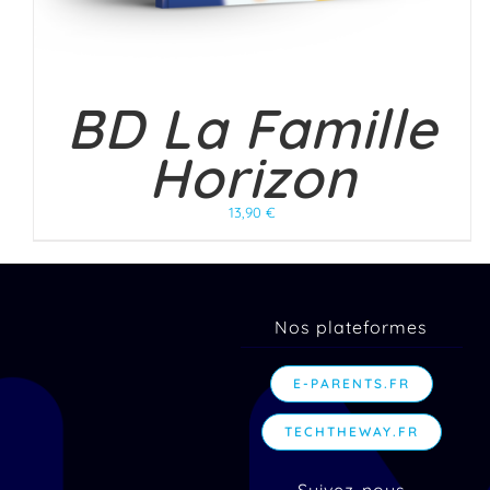
BD La Famille
Horizon
13,90
€
Nos plateformes
E-PARENTS.FR
TECHTHEWAY.FR