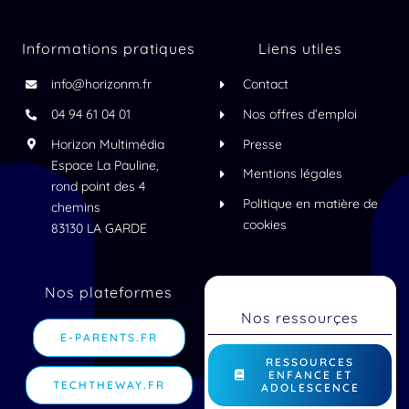
Informations pratiques
Liens utiles
info@horizonm.fr
Contact
04 94 61 04 01
Nos offres d’emploi
Horizon Multimédia
Presse
Espace La Pauline,
Mentions légales
rond point des 4
Politique en matière de
chemins
cookies
83130 LA GARDE
Nos plateformes
Nos ressourçes
E-PARENTS.FR
RESSOURCES
ENFANCE ET
TECHTHEWAY.FR
ADOLESCENCE