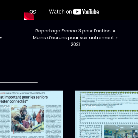
Reportage France 3 pour l’action »
»
Moins d’écrans pour voir autrement »
2021
VOIR +
VOIR +
cle Journal
Article "Priorité
aire
Santé" n°65