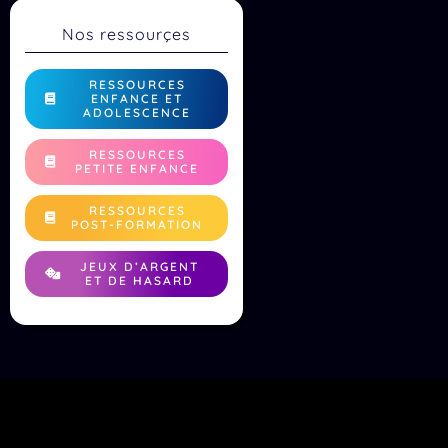
Nos ressourçes
RESSOURCES
ENFANCE ET
ADOLESCENCE
RESSOURCES
PETITE ENFANCE
RESSOURCES
POST-FORMATION
JEUX D’ARGENT
ET DE HASARD