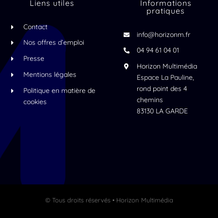
Liens utiles
Informations
pratiques
Contact
info@horizonm.fr
Nos offres d’emploi
04 94 61 04 01
Presse
Horizon Multimédia
Mentions légales
Espace La Pauline,
rond point des 4
Politique en matière de
chemins
cookies
83130 LA GARDE
© Tous droits réservés • Horizon Multimédia