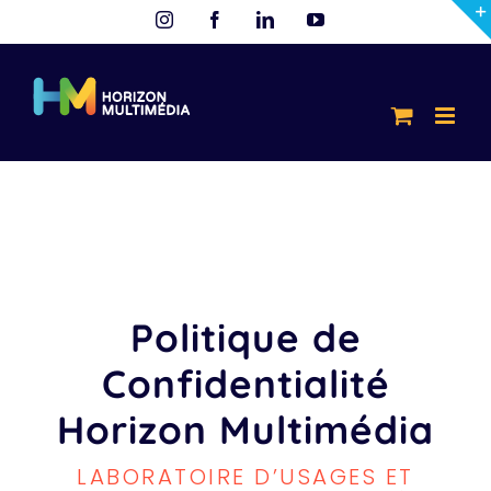
Passer
Instagram
Facebook
LinkedIn
YouTube
au
contenu
Politique de
Confidentialité
Horizon Multimédia
LABORATOIRE D’USAGES ET