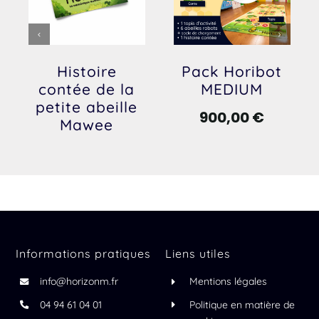
Histoire
Pack Horibot
contée de la
MEDIUM
petite abeille
900,00
€
Mawee
Informations pratiques
Liens utiles
info@horizonm.fr
Mentions légales
04 94 61 04 01
Politique en matière de