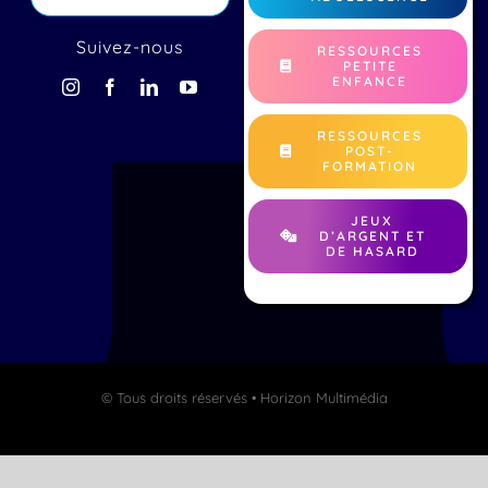
RESSOURCES
ENFANCE ET
TECHTHEWAY.FR
ADOLESCENCE
Suivez-nous
RESSOURCES
PETITE
ENFANCE
RESSOURCES
POST-
FORMATION
JEUX
D’ARGENT ET
DE HASARD
© Tous droits réservés • Horizon Multimédia