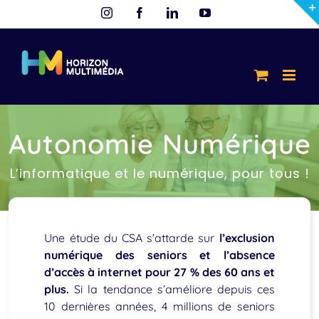
Passer
Instagram
Facebook
LinkedIn
YouTube
au
contenu
Autonomie Numérique
L’informatique et le numérique, pour tous !
Une étude du CSA s’attarde sur
l’exclusion
numérique des seniors et l’absence
d’accès à internet pour 27 % des 60 ans et
plus.
Si la tendance s’améliore depuis ces
10 dernières années, 4 millions de seniors