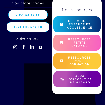
Nos plateformes
Nos ressourçes
E-PARENTS.FR
RESSOURCES
ENFANCE ET
TECHTHEWAY.FR
ADOLESCENCE
Suivez-nous
RESSOURCES
PETITE
ENFANCE
RESSOURCES
POST-
FORMATION
JEUX
D’ARGENT ET
DE HASARD