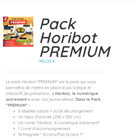
Pack
Horibot
PREMIUM
985,00
€
Le pack Horibot "PREMIUM" est le pack qui vous
permettra de mettre en place le jeu ludique et
interactif de prévention
» Horibot, le numérique
autrement »
avec vos jeunes élèves.
Dans le Pack
"PREMIUM" :
6 abeilles robots + socle de chargement
Un tapis d'activité (200 x 100 cm)
Un conte "Horibot, le numérique autrement"
1 Livret d'accompagnement
18 Magnets " Ecrans/Pas Ecrans ?"