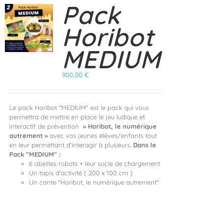
Pack
Horibot
MEDIUM
900,00
€
Le pack Horibot "MEDIUM" est le pack qui vous
permettra de mettre en place le jeu ludique et
interactif de prévention
» Horibot, le numérique
autrement »
avec vos jeunes élèves/enfants tout
en leur permettant d'interagir à plusieurs.
Dans le
Pack "MEDIUM" :
6 abeilles robots + leur socle de chargement
Un tapis d'activité ( 200 x 100 cm )
Un conte "Horibot, le numérique autrement"