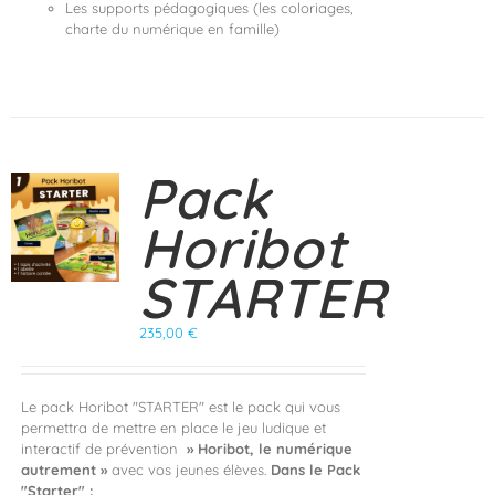
Les supports pédagogiques (les coloriages,
charte du numérique en famille)
Pack
Horibot
STARTER
235,00
€
Le pack Horibot "STARTER" est le pack qui vous
permettra de mettre en place le jeu ludique et
interactif de prévention
» Horibot, le numérique
autrement »
avec vos jeunes élèves.
Dans le Pack
"Starter" :