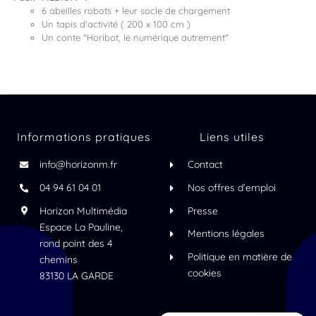
6 abeilles robots + leur socle de chargement
Un tapis d'activité ( 200 x 100 cm )
Un conte "Horibot, le numérique autrement"
Informations pratiques
Liens utiles
info@horizonm.fr
Contact
04 94 61 04 01
Nos offres d’emploi
Horizon Multimédia
Presse
Espace La Pauline,
Mentions légales
rond point des 4
Politique en matière de
chemins
cookies
83130 LA GARDE