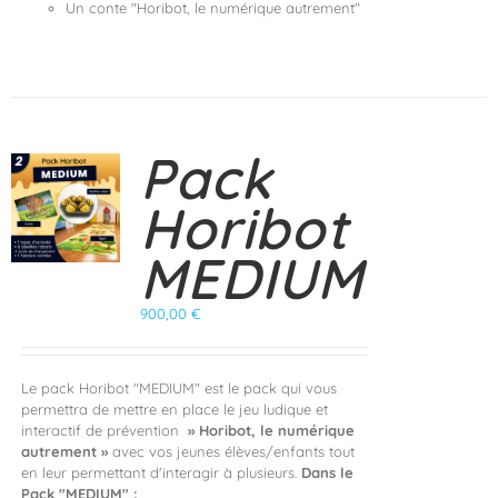
Un conte "Horibot, le numérique autrement"
Pack
Horibot
MEDIUM
900,00
€
Le pack Horibot "MEDIUM" est le pack qui vous
permettra de mettre en place le jeu ludique et
interactif de prévention
» Horibot, le numérique
autrement »
avec vos jeunes élèves/enfants tout
en leur permettant d'interagir à plusieurs.
Dans le
Pack "MEDIUM" :