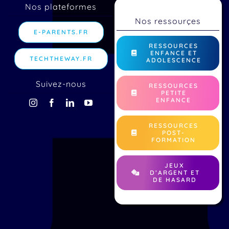
Nos plateformes
Nos ressourçes
E-PARENTS.FR
RESSOURCES
ENFANCE ET
TECHTHEWAY.FR
ADOLESCENCE
Suivez-nous
RESSOURCES
PETITE
ENFANCE
RESSOURCES
POST-
FORMATION
JEUX
D’ARGENT ET
DE HASARD