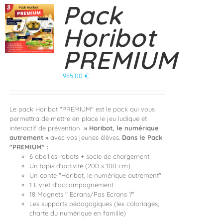
Pack
Horibot
PREMIUM
985,00
€
Le pack Horibot "PREMIUM" est le pack qui vous
permettra de mettre en place le jeu ludique et
interactif de prévention
» Horibot, le numérique
autrement »
avec vos jeunes élèves.
Dans le Pack
"PREMIUM" :
6 abeilles robots + socle de chargement
Un tapis d'activité (200 x 100 cm)
Un conte "Horibot, le numérique autrement"
1 Livret d'accompagnement
18 Magnets " Ecrans/Pas Ecrans ?"
Les supports pédagogiques (les coloriages,
charte du numérique en famille)