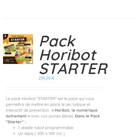
Pack
Horibot
STARTER
235,00
€
Le pack Horibot "STARTER" est le pack qui vous
permettra de mettre en place le jeu ludique et
interactif de prévention
» Horibot, le numérique
autrement »
avec vos jeunes élèves.
Dans le Pack
"Starter" :
1 abeille robot programmable
Un tapis ( 200 x 100 cm )