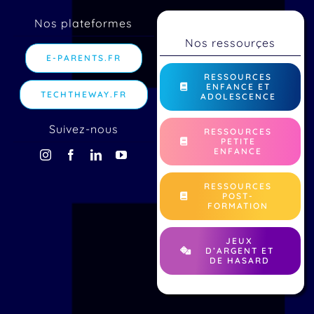
Nos plateformes
Nos ressourçes
E-PARENTS.FR
RESSOURCES
ENFANCE ET
TECHTHEWAY.FR
ADOLESCENCE
Suivez-nous
RESSOURCES
PETITE
ENFANCE
RESSOURCES
POST-
FORMATION
JEUX
D’ARGENT ET
DE HASARD