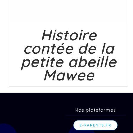
Histoire
contée de la
petite abeille
Mawee
Nos plateformes
E-PARENTS.FR