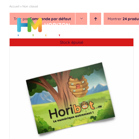
Passer
Accueil
»
Non classé
au
contenu
Trier par
Commande par défaut
Montrer
24 produ
Notre asso
Stock épuisé